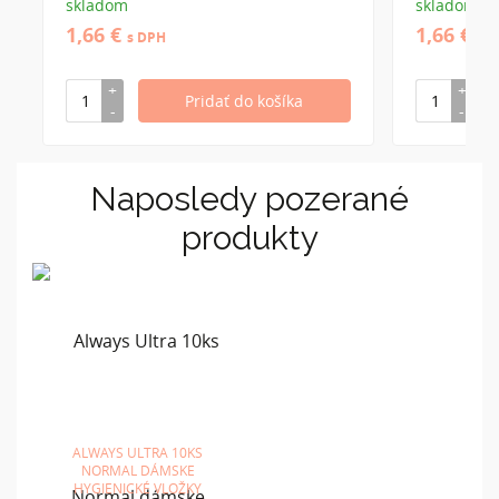
skladom
skladom
1,66 €
1,66 €
s DPH
s 
Naposledy pozerané
produkty
ALWAYS ULTRA 10KS
NORMAL DÁMSKE
HYGIENICKÉ VLOŽKY