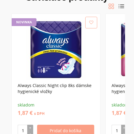
NOVINKA
Always Classic Night clip 8ks dámske
Always Cla
hygienické vložky
hygienické 
skladom
skladom
1,87 €
1,87 €
s DPH
s 