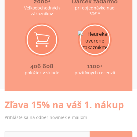
2000+
Darček zadarmo
Veľkoobchodných
pri objednávke nad
zákazníkov
30€ *
406 608
1100+
položiek v sklade
pozitívnych recenzií
Zľava 15% na váš 1. nákup
Prihláste sa na odber noviniek e-mailom.