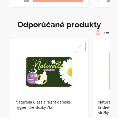
Odporúčané produkty
Naturella Classic Night dámske
Naturella 
hygienické vložky 7ks
krídielok 
vložky