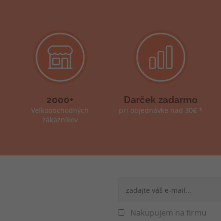
2000+
Darček zadarmo
Veľkoobchodných
pri objednávke nad 30€ *
zákazníkov
Nakupujem na firmu