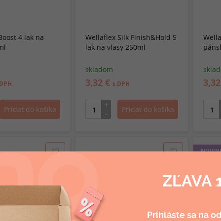
Boost 4 lak na
Wellaflex Silk Finish&Hold 5
Wella
ml
lak na vlasy 250ml
pánsk
skladom
skla
3,32 €
3,3
 DPH
s DPH
NOVIN
ZĽAVA 
Prihláste sa na o