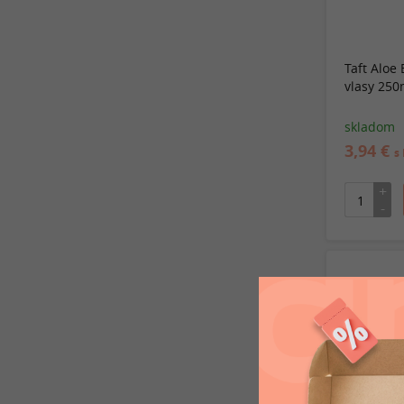
Taft Aloe 
vlasy 250
skladom
3,94 €
s