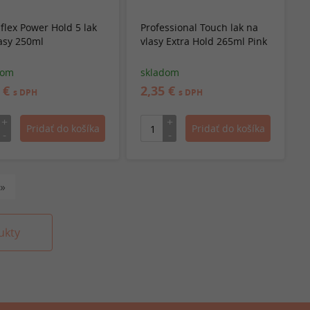
flex Power Hold 5 lak
Professional Touch lak na
asy 250ml
vlasy Extra Hold 265ml Pink
dom
skladom
2 €
2,35 €
s DPH
s DPH
»
ukty