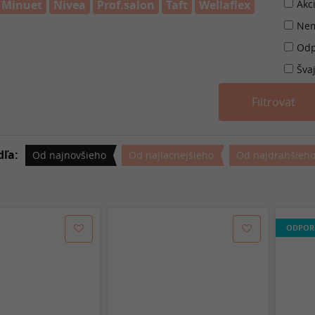
Minuet
Nivea
Prof.salon
Taft
Wellaflex
Akc
Nem
Odp
Šva
dľa:
Od najnovšieho
Od najlacnejšieho
Od najdrahšieh
ODPOR