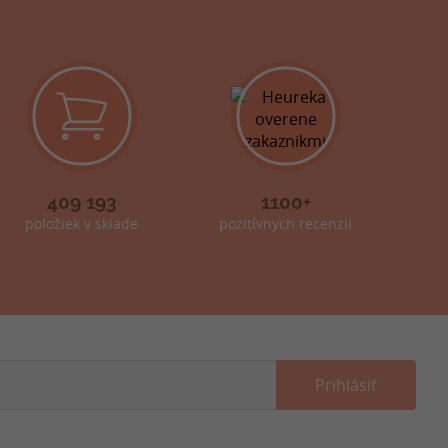
409 193
1100+
položiek v sklade
pozitívnych recenzií