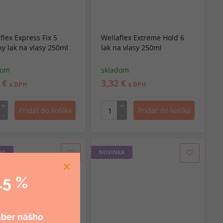
flex Express Fix 5
Wellaflex Extreme Hold 6
y lak na vlasy 250ml
lak na vlasy 250ml
dom
skladom
2 €
3,32 €
s DPH
s DPH
KA
NOVINKA
15 %
dber nášho