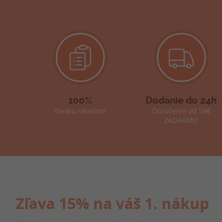
100%
Dodanie do 24h
Tovaru skladom
Doručenie od 59€
ZADARMO
Zľava 15% na váš 1. nákup