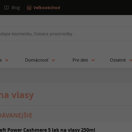
Blog
Veľkoobchod
ie
Domácnosť
Pre deti
Ostatné
na vlasy
ÁVANEJŠIE
aft Power Cashmere 5 lak na vlasy 250ml