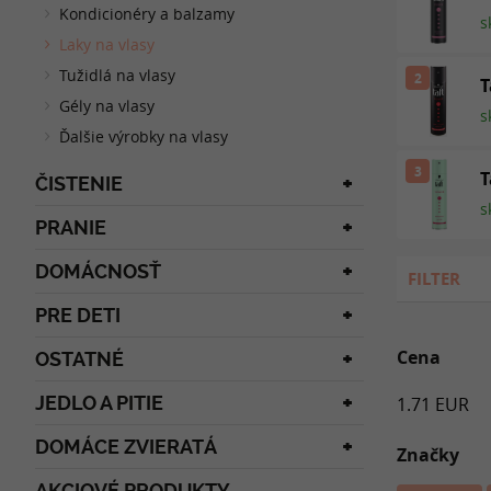
Kondicionéry a balzamy
s
Laky na vlasy
Tužidlá na vlasy
2
T
Gély na vlasy
s
Ďalšie výrobky na vlasy
3
T
ČISTENIE
s
PRANIE
DOMÁCNOSŤ
FILTER
PRE DETI
Cena
OSTATNÉ
JEDLO A PITIE
1.71 EUR
DOMÁCE ZVIERATÁ
Značky
AKCIOVÉ PRODUKTY