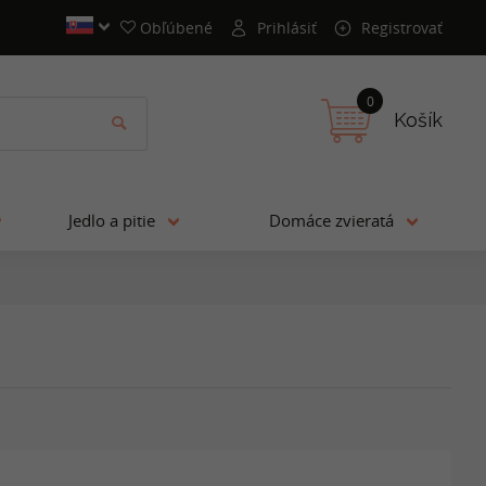
Obľúbené
Prihlásiť
Registrovať
0
Košík
Jedlo a pitie
Domáce zvieratá