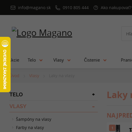
info@magano.sk
0910 805 444
Ako nakupovať?
Akcie
Telo
Vlasy
Čistenie
Pran
Úvod
Vlasy
Laky na vlasy
Laky 
TELO
VLASY
NAJPRED
Šampóny na vlasy
Farby na vlasy
1
T