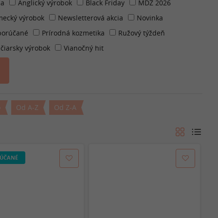
ia
Anglický výrobok
Black Friday
MDŽ 2026
ecký výrobok
Newsletterová akcia
Novinka
orúčané
Prírodná kozmetika
Ružový týždeň
jčiarsky výrobok
Vianočný hit
o
Od A-Z
Od Z-A
ÚČANÉ