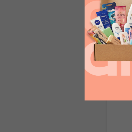
Wellaflex 
na vlasy 
skladom
3,32 €
s
ODPORÚČAN