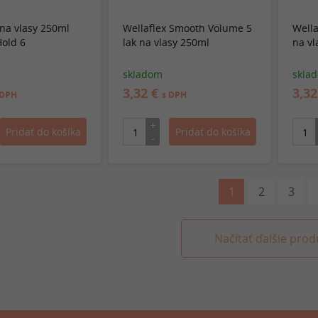
 na vlasy 250ml
Wellaflex Smooth Volume 5
Wella
old 6
lak na vlasy 250ml
na vl
skladom
skla
3,32 €
3,3
 DPH
s DPH
1
2
3
Načítať ďalšie prod