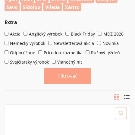
Savo
Sidolux
Vileda
Xanto
Extra
Akcia
Anglický výrobok
Black Friday
MDŽ 2026
Nemecký výrobok
Newsletterová akcia
Novinka
Odporúčané
Prírodná kozmetika
Ružový týždeň
Švajčiarsky výrobok
Vianočný hit
Zoradiť podľa:
Od najnovšieho
Od najlacnejšieho
Od najdrahšieho
Od A-Z
Od Z-A