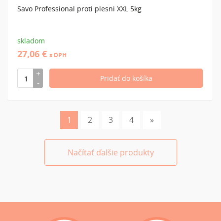
Savo Professional proti plesni XXL 5kg
skladom
27,06 €
s DPH
1
2
3
4
»
Načítať ďalšie produkty