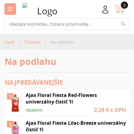
0
Úvod
Čistenie
Na podlahu
Na podlahu
NAJPREDÁVANEJŠIE
Ajax Floral Fiesta Red-Flowers
1
univerzálny čistič 1l
2,28 €
s DPH
skladom
Ajax Floral Fiesta Lilac-Breeze univerzálny
2
čistič 1l