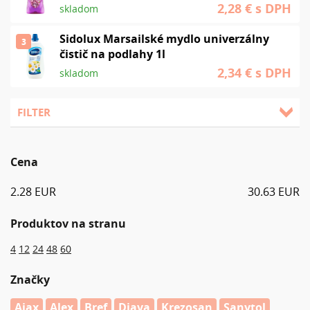
2,28 €
s DPH
skladom
Sidolux Marsailské mydlo univerzálny
3
čistič na podlahy 1l
2,34 €
s DPH
skladom
FILTER
Cena
2.28 EUR
30.63 EUR
Produktov na stranu
4
12
24
48
60
Značky
Ajax
Alex
Bref
Diava
Krezosan
Sanytol