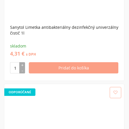
Sanytol Limetka antibakteriálny dezinfekčný univerzálny
čistič 1l
skladom
4,31 €
s DPH
ODPORÚČANÉ