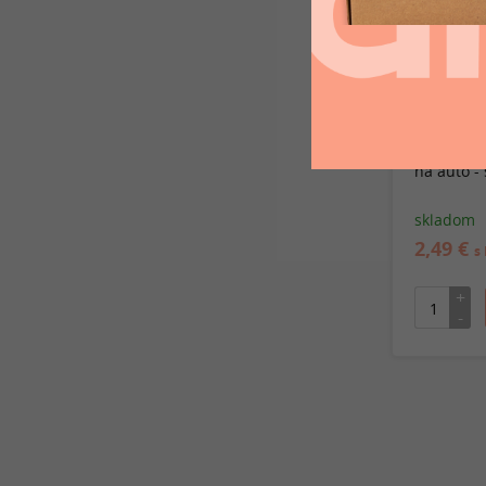
Freshmake
na auto - 
skladom
2,49 €
s