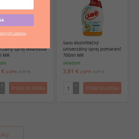
SA
bných údajov
dezinfekčný
Savo dezinfekčný
rzálny sprej levanduľa
univerzálny sprej pomaranč
l MR
700ml MR
dom
skladom
1 €
3,81 €
4,29 €
4,29 €
s DPH
s DPH
ukty