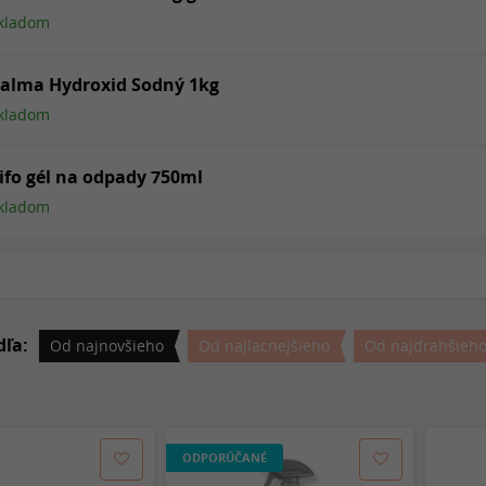
kladom
alma Hydroxid Sodný 1kg
kladom
ifo gél na odpady 750ml
kladom
dľa:
Od najnovšieho
Od najlacnejšieho
Od najdrahšieh
ODPORÚČANÉ