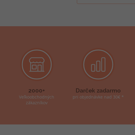
2000+
Darček zadarmo
Veľkoobchodných
pri objednávke nad 30€ *
zákazníkov