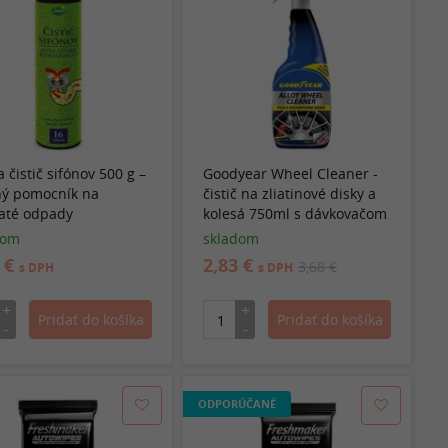
 čistič sifónov 500 g –
Goodyear Wheel Cleaner -
ný pomocník na
čistič na zliatinové disky a
até odpady
kolesá 750ml s dávkovačom
dom
skladom
5 €
2,83 €
3,68 €
s DPH
s DPH
ODPORÚČANÉ