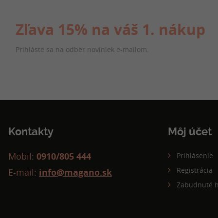
Zľava 15% na váš 1. nákup
Prihláste sa na odber noviniek e-mailom.
Kontakty
Môj účet
Mobil:
0910/805 444
Prihlásenie
Registrácia
E-mail:
info@magano.sk
Zabudnuté h