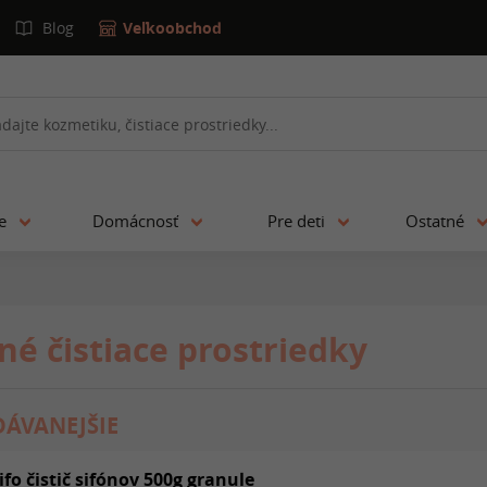
Blog
Veľkoobchod
ie
Domácnosť
Pre deti
Ostatné
né čistiace prostriedky
ÁVANEJŠIE
ifo čistič sifónov 500g granule