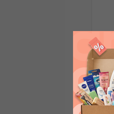
Goodyear
čistič na 
750ml s 
skladom
3,68 €
s