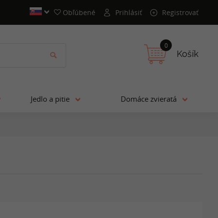
Obľúbené
Prihlásiť
Registrovať
0
Košík
Jedlo a pitie
Domáce zvieratá