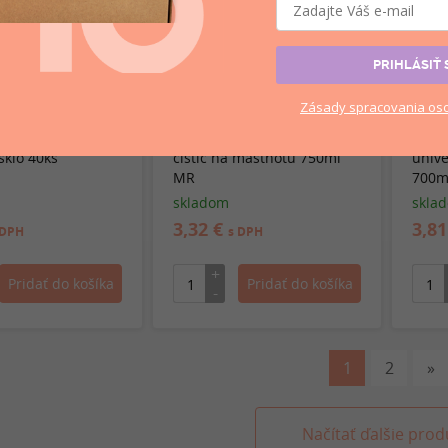
PRIHLÁSIŤ 
Zásady
spracovania
oso
r vlhčené utierky
Cif Cleanboost univerzálny
Savo 
sklo 40ks
čistič na mastnotu 750ml
unive
MR
700m
skladom
skla
3,32 €
3,8
 DPH
s DPH
1
2
»
Načítať ďalšie prod