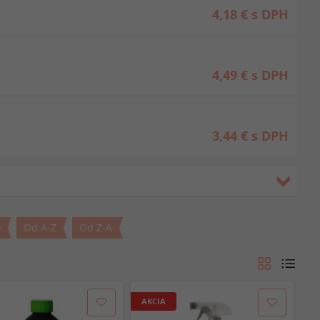
4,18 €
s DPH
4,49 €
s DPH
3,44 €
s DPH
o
Od A-Z
Od Z-A
AKCIA