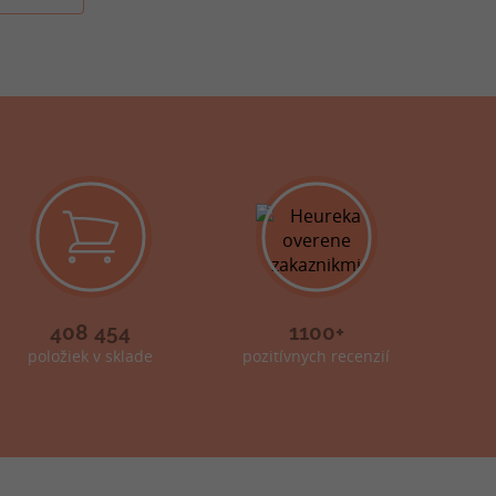
408 454
1100+
položiek v sklade
pozitívnych recenzií