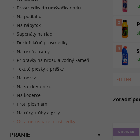
s
Prostriedky do umývačky riadu
Na podlahu
2
P
Na nábytok
s
Saponáty na riad
Dezinfekčné prostriedky
3
S
Na okná a rámy
s
Prípravky na hrdzu a vodný kameň
Tekuté piesky a prášky
Na nerez
FILTER
Na sklokeramiku
Na koberce
Zoradiť po
Proti plesniam
Na rúry, trúby a grily
Ostatné čistiace prostriedky
NOVINKA
PRANIE