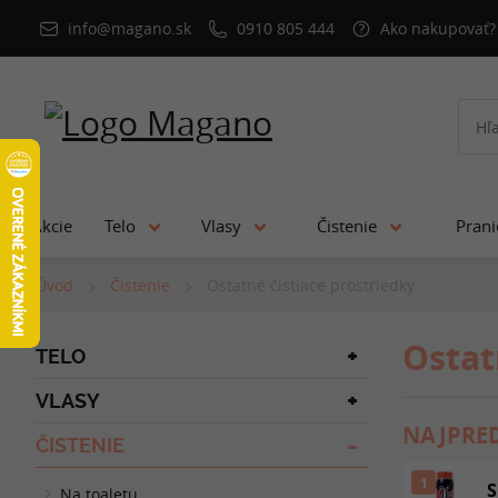
info@magano.sk
0910 805 444
Ako nakupovať?
Akcie
Telo
Vlasy
Čistenie
Pran
Úvod
Čistenie
Ostatné čistiace prostriedky
Ostat
TELO
VLASY
NAJPRED
ČISTENIE
1
S
Na toaletu