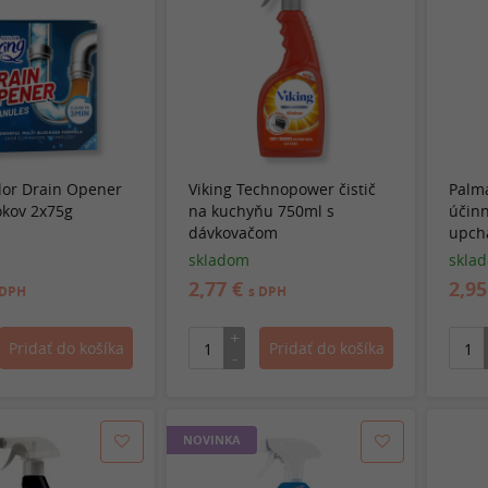
ilor Drain Opener
Viking Technopower čistič
Palma
tokov 2x75g
na kuchyňu 750ml s
účin
dávkovačom
upch
skladom
skla
2,77 €
2,9
 DPH
s DPH
NOVINKA