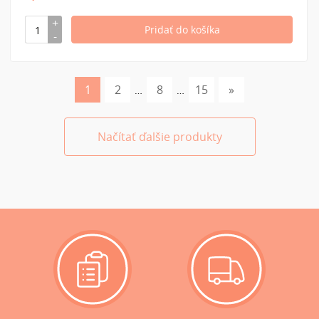
1
2
8
15
»
…
…
Načítať ďalšie produkty