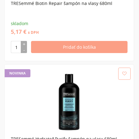
TRESemmé Biotin Repair šampón na vlasy 680ml
skladom
5,17 €
s DPH
NOVINKA
TRESemmé Hydrate&Purify šampón na vlasy 680ml