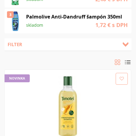
3
Palmolive Anti-Dandruff šampón 350ml
1,72 €
s DPH
skladom
FILTER
Zoradiť podľa:
Od najnovšieho
Od najlacnejšieho
Od najdrahšieho
Od A-Z
Od Z-A
NOVINKA