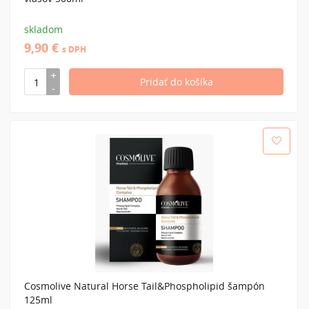
skladom
9,90 €
s DPH
Cosmolive Natural Horse Tail&Phospholipid šampón
125ml