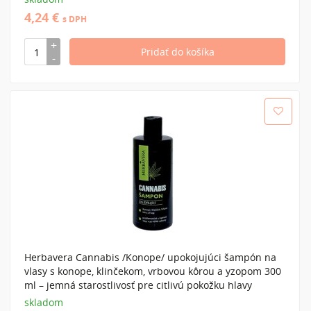
4,24 €
s DPH
Herbavera Cannabis /Konope/ upokojujúci šampón na
vlasy s konope, klinčekom, vrbovou kôrou a yzopom 300
ml – jemná starostlivosť pre citlivú pokožku hlavy
skladom