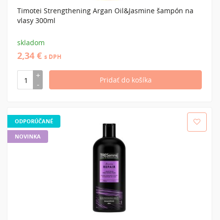
Timotei Strengthening Argan Oil&Jasmine šampón na
vlasy 300ml
skladom
2,34 €
s DPH
ODPORÚČANÉ
NOVINKA