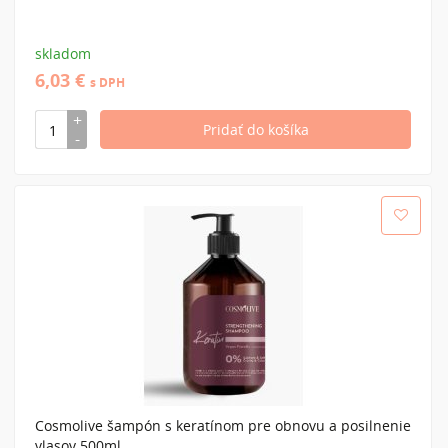
skladom
6,03 €
s DPH
Cosmolive šampón s keratínom pre obnovu a posilnenie
vlasov 500ml