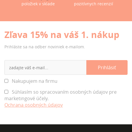
položiek v sklade
pozitívnych recenzií
Zľava 15% na váš 1. nákup
Prihláste sa na odber noviniek e-mailom.
Nakupujem na firmu
Súhlasím so spracovaním osobných údajov pre
marketingové účely.
Ochrana osobných údajov