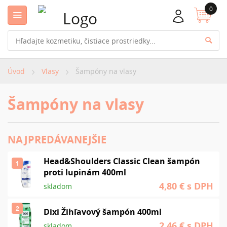
0
Úvod
Vlasy
Šampóny na vlasy
Šampóny na vlasy
NAJPREDÁVANEJŠIE
Head&Shoulders Classic Clean šampón
1
proti lupinám 400ml
4,80 €
s DPH
skladom
2
Dixi Žihľavový šampón 400ml
2,46 €
s DPH
skladom