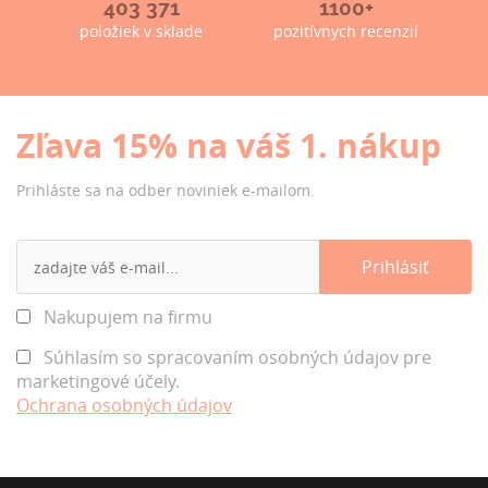
403 371
1100+
položiek v sklade
pozitívnych recenzií
Zľava 15% na váš 1. nákup
Prihláste sa na odber noviniek e-mailom.
Nakupujem na firmu
Súhlasím so spracovaním osobných údajov pre
marketingové účely.
Ochrana osobných údajov