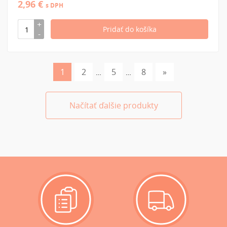
2,96 €
s DPH
1
2
5
8
»
…
…
Načítať ďalšie produkty