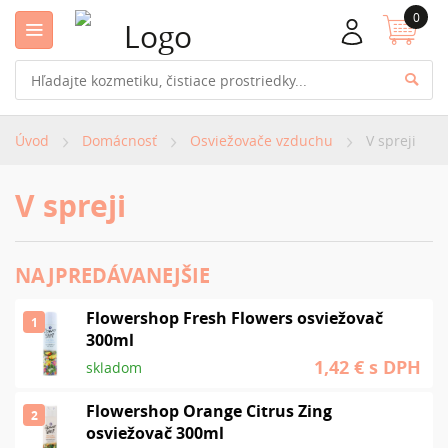
0
Úvod
Domácnosť
Osviežovače vzduchu
V spreji
V spreji
NAJPREDÁVANEJŠIE
Flowershop Fresh Flowers osviežovač
1
300ml
1,42 €
s DPH
skladom
Flowershop Orange Citrus Zing
2
osviežovač 300ml