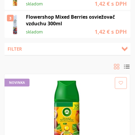
1,42 €
s DPH
skladom
Flowershop Mixed Berries osviežovač
3
vzduchu 300ml
1,42 €
s DPH
skladom
FILTER
Zoradiť podľa:
Od najnovšieho
Od najlacnejšieho
Od najdrahšieho
Od A-Z
Od Z-A
NOVINKA