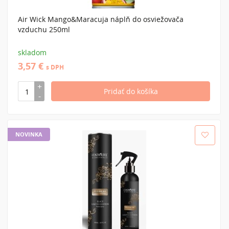
Air Wick Mango&Maracuja náplň do osviežovača
vzduchu 250ml
skladom
3,57 €
s DPH
NOVINKA