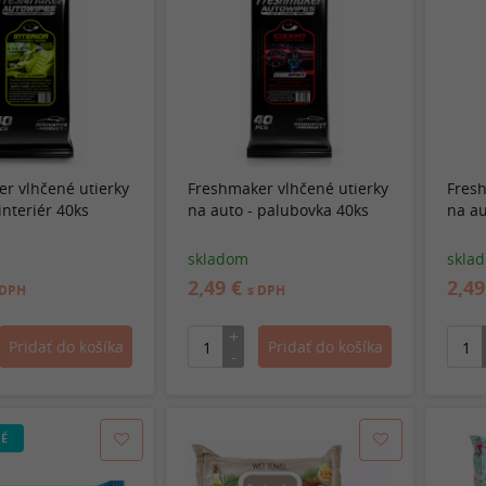
r vlhčené utierky
Freshmaker vlhčené utierky
Fresh
interiér 40ks
na auto - palubovka 40ks
na au
skladom
skla
2,49 €
2,4
 DPH
s DPH
É