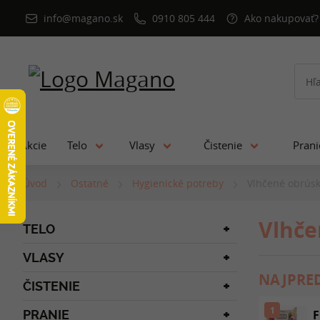
info@magano.sk
0910 805 444
Ako nakupovať?
Akcie
Telo
Vlasy
Čistenie
Pran
Úvod
Ostatné
Hygienické potreby
Vlhčené obrúsk
Vlhče
TELO
VLASY
NAJPRED
ČISTENIE
1
PRANIE
F