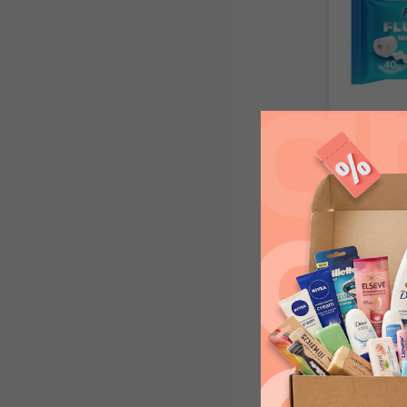
Freshmak
toaletný 
skladom
1,01 €
s