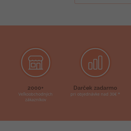
2000+
Darček zadarmo
Veľkoobchodných
pri objednávke nad 30€ *
zákazníkov