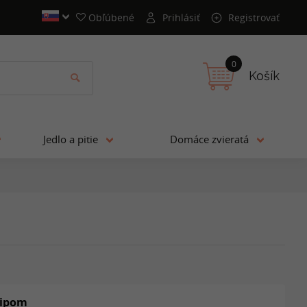
Obľúbené
Prihlásiť
Registrovať
0
Košík
Jedlo a pitie
Domáce zvieratá
lipom