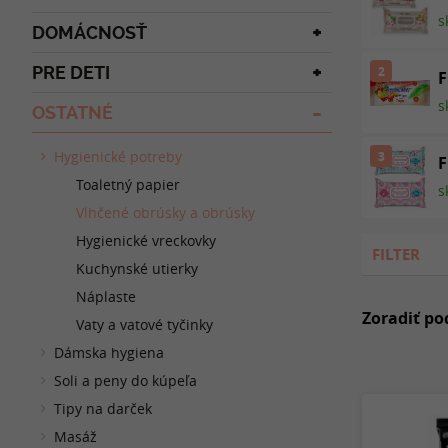
s
DOMÁCNOSŤ
PRE DETI
2
F
s
OSTATNÉ
Hygienické potreby
3
F
Toaletný papier
s
Vlhčené obrúsky a obrúsky
Hygienické vreckovky
FILTER
Kuchynské utierky
Náplaste
Zoradiť po
Vaty a vatové tyčinky
Dámska hygiena
Soli a peny do kúpeľa
Tipy na darček
Masáž