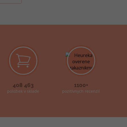
408 463
1100+
položiek v sklade
pozitívnych recenzií