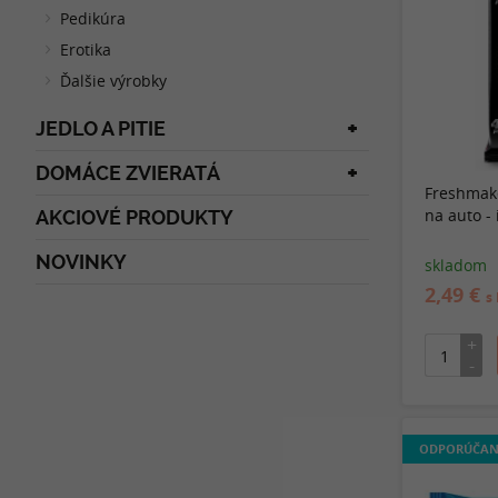
Pedikúra
Erotika
Ďalšie výrobky
JEDLO A PITIE
DOMÁCE ZVIERATÁ
Freshmake
na auto - 
AKCIOVÉ PRODUKTY
NOVINKY
skladom
2,49 €
s
ODPORÚČAN