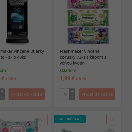
maker vlhčené utierky
Freshmaker vlhčené
to - sklo 40ks
obrúsky 72ks s klipom s
vôňou kvetín
dom
skladom
9 €
1,99 €
s DPH
s DPH
ODPORÚČANÉ