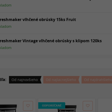
kladom
reshmaker vlhčené obrúsky 15ks Fruit
kladom
reshmaker Vintage vlhčené obrúsky s klipom 120ks
kladom
dľa:
Od najnovšieho
Od najlacnejšieho
Od najdrahšieh
ODPORÚČANÉ