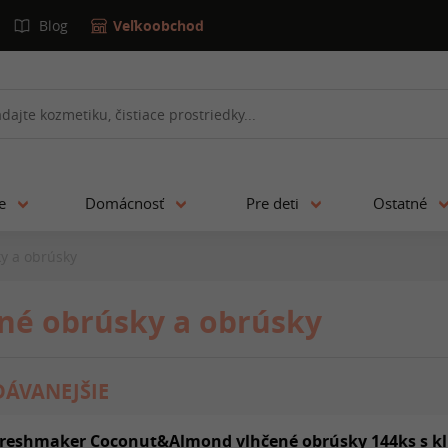
Blog
Veľkoobchod
ie
Domácnosť
Pre deti
Ostatné
y a obrúsky
né obrúsky a obrúsky
ÁVANEJŠIE
reshmaker Coconut&Almond vlhčené obrúsky 144ks s k