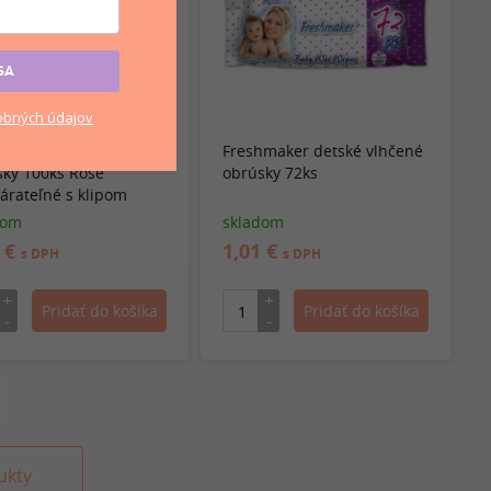
SA
bných údajov
hmaker vlhčené
Freshmaker detské vlhčené
sky 100ks Rose
obrúsky 72ks
árateľné s klipom
dom
skladom
2 €
1,01 €
s DPH
s DPH
ukty