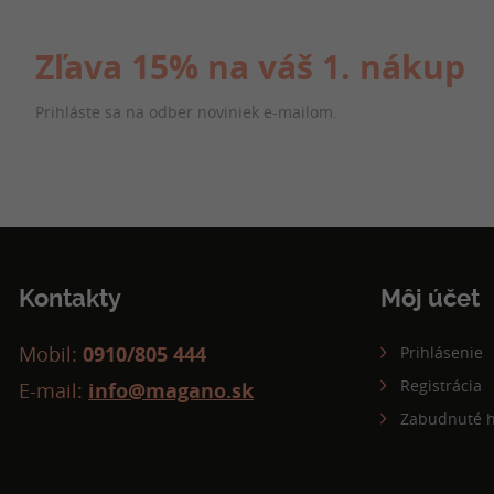
Zľava 15% na váš 1. nákup
Prihláste sa na odber noviniek e-mailom.
Kontakty
Môj účet
Mobil:
0910/805 444
Prihlásenie
Registrácia
E-mail:
info@magano.sk
Zabudnuté h