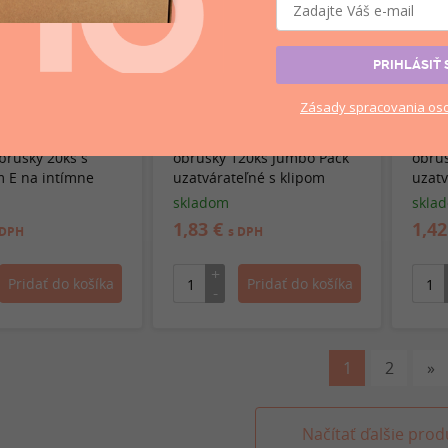
PRIHLÁSIŤ 
Zásady
spracovania
oso
r Intimate
Freshmaker detské vlhčené
Fres
brúsky 20ks s
obrúsky 120ks Jumbo Pack
obrú
 E na intímne
uzatvárateľné s klipom
uzatv
skladom
skla
1,83 €
1,4
 DPH
s DPH
1
2
»
Načítať ďalšie prod