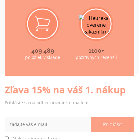
409 489
1100+
položiek v sklade
pozitívnych recenzií
Zľava 15% na váš 1. nákup
Prihláste sa na odber noviniek e-mailom.
Nakupujem na firmu