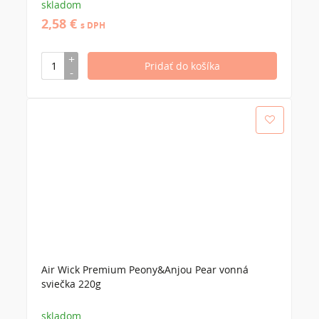
skladom
2,58 €
s DPH
Air Wick Premium Peony&Anjou Pear vonná
sviečka 220g
skladom