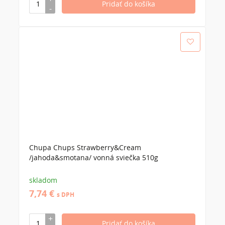
Chupa Chups Strawberry&Cream
/jahoda&smotana/ vonná sviečka 510g
skladom
7,74 €
s DPH