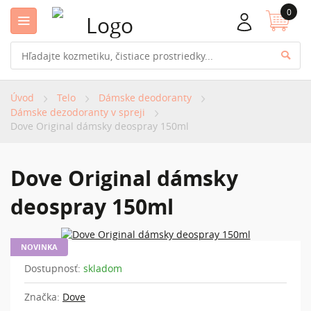
0
Úvod
Telo
Dámske deodoranty
Dámske dezodoranty v spreji
Dove Original dámsky deospray 150ml
Dove Original dámsky
deospray 150ml
NOVINKA
Dostupnosť:
skladom
Značka:
Dove