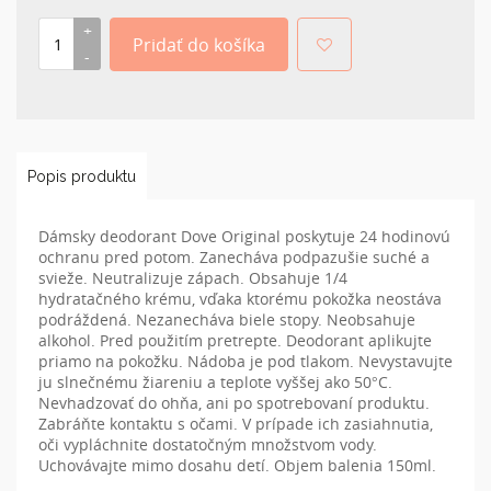
Popis produktu
Dámsky deodorant Dove Original poskytuje 24 hodinovú
ochranu pred potom. Zanecháva podpazušie suché a
svieže. Neutralizuje zápach. Obsahuje 1/4
hydratačného krému, vďaka ktorému pokožka neostáva
podráždená. Nezanecháva biele stopy. Neobsahuje
alkohol. Pred použitím pretrepte. Deodorant aplikujte
priamo na pokožku. Nádoba je pod tlakom. Nevystavujte
ju slnečnému žiareniu a teplote vyššej ako 50°C.
Nevhadzovať do ohňa, ani po spotrebovaní produktu.
Zabráňte kontaktu s očami. V prípade ich zasiahnutia,
oči vypláchnite dostatočným množstvom vody.
Uchovávajte mimo dosahu detí. Objem balenia 150ml.