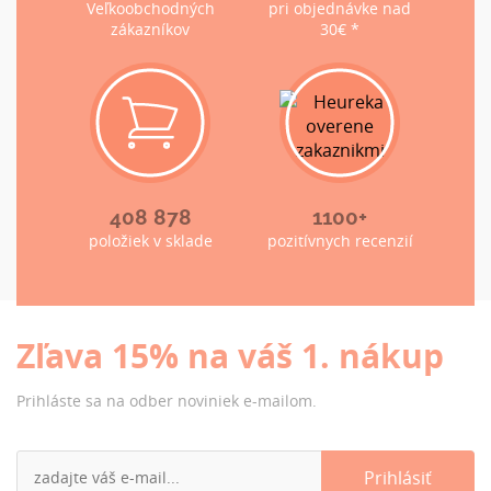
Veľkoobchodných
pri objednávke nad
zákazníkov
30€ *
408 878
1100+
položiek v sklade
pozitívnych recenzií
Zľava 15% na váš 1. nákup
Prihláste sa na odber noviniek e-mailom.