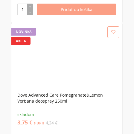
NOVINKA
AKCIA
Dove Advanced Care Pomegranate&Lemon
Verbana deospray 250ml
skladom
3,75 €
4,24 €
s DPH