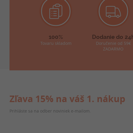
100%
Dodanie do 24
Tovaru skladom
Doručenie od 59€
ZADARMO
Zľava 15% na váš 1. nákup
Prihláste sa na odber noviniek e-mailom.