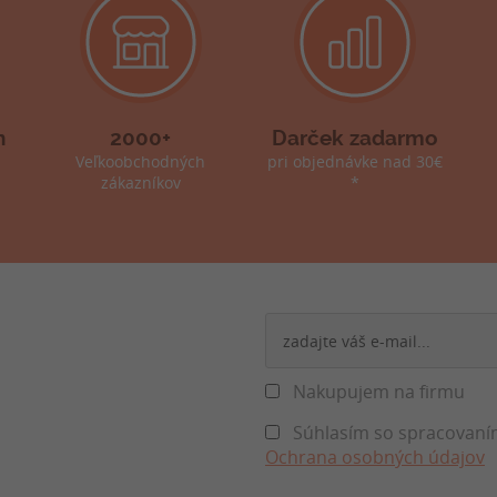
h
2000+
Darček zadarmo
Veľkoobchodných
pri objednávke nad 30€
zákazníkov
*
Nakupujem na firmu
Súhlasím so spracovaním
Ochrana osobných údajov