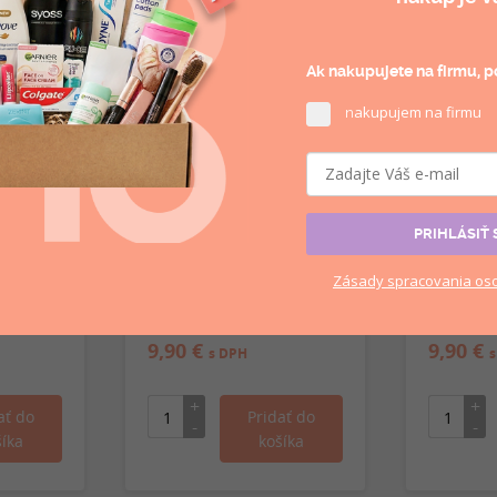
NOVINKA
Ak nakupujete na firmu, po
akupujem na firmu
n
PRIHLÁSIŤ 
tage
Cosmolive vonný sprej
Cosmoliv
plň do
Black Elegance 500ml
Black Pl
Zásady
spracovania
oso
chu
skladom
skladom
9,90 €
9,90 €
s DPH
s