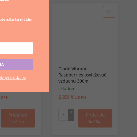
tvrďte to nižšie:
SA
e vonný sprej
Glade Vibrant
easure 500ml
Raspberries osviežovač
bných údajov
vzduchu 300ml
skladom
2,83 €
 DPH
s DPH