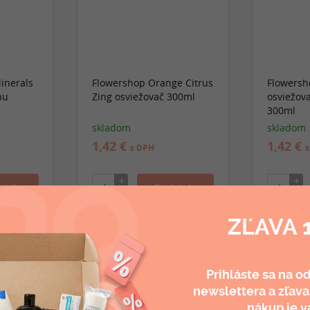
inerals
Flowershop Orange Citrus
Flowersh
hu
Zing osviežovač 300ml
osviežov
300ml
skladom
skladom
1,42 €
1,42 €
s DPH
s
ZĽAVA 
Odporúčané produkty
Prihláste sa na o
newslettera a
zľava
nákup je v