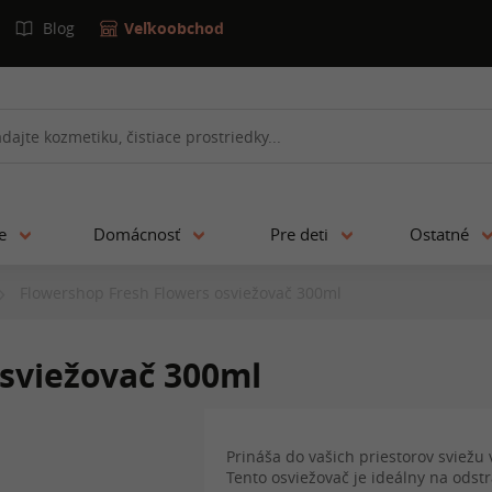
Blog
Veľkoobchod
ie
Domácnosť
Pre deti
Ostatné
Flowershop Fresh Flowers osviežovač 300ml
sviežovač 300ml
Prináša do vašich priestorov sviežu 
Tento osviežovač je ideálny na ods