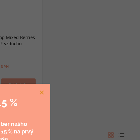
op Mixed Berries
ač vzduchu
 DPH
15 %
dber nášho
 15 %
na prvý
aša.