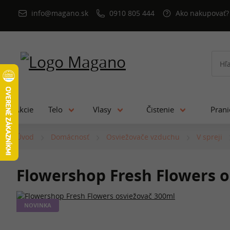
info@magano.sk
0910 805 444
Ako nakupovať?
Akcie
Telo
Vlasy
Čistenie
Pran
Úvod
Domácnosť
Osviežovače vzduchu
V spreji
Flowershop Fresh Flowers o
NOVINKA