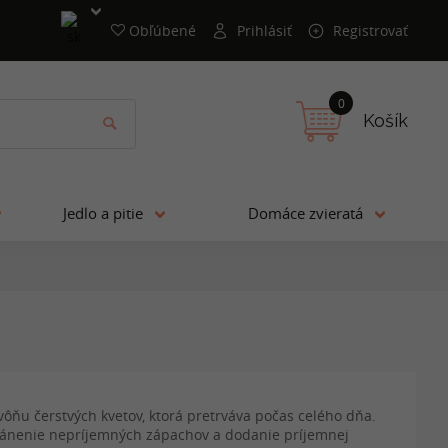
Obľúbené
Prihlásiť
Registrovať
0
Košík
Jedlo a pitie
Domáce zvieratá
vôňu čerstvých kvetov, ktorá pretrváva počas celého dňa.
tránenie nepríjemných zápachov a dodanie príjemnej