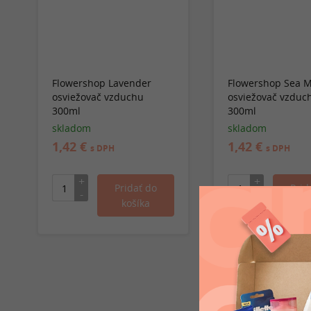
Flowershop Lavender
Flowershop Sea M
osviežovač vzduchu
osviežovač vzduc
300ml
300ml
skladom
skladom
1,42 €
1,42 €
s DPH
s DPH