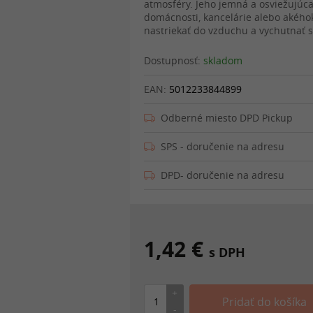
atmosféry. Jeho jemná a osviežujúca
domácnosti, kancelárie alebo akéhokoľ
nastriekať do vzduchu a vychutnať si
Dostupnosť:
skladom
EAN:
5012233844899
Odberné miesto DPD Pickup
SPS - doručenie na adresu
DPD- doručenie na adresu
1,42 €
s DPH