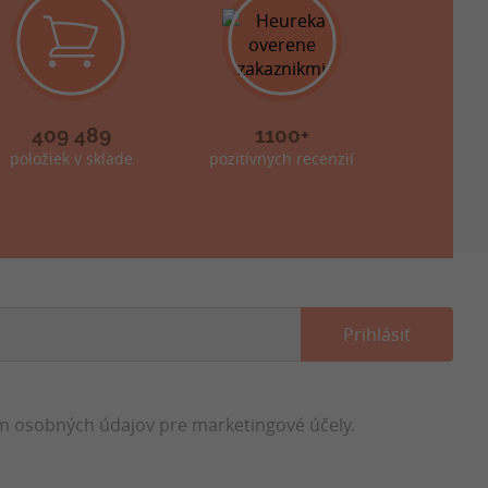
409 489
1100+
položiek v sklade
pozitívnych recenzií
 osobných údajov pre marketingové účely.