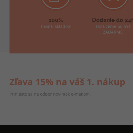
100%
Dodanie do 24
Tovaru skladom
Doručenie od 59€
ZADARMO
Zľava 15% na váš 1. nákup
Prihláste sa na odber noviniek e-mailom.