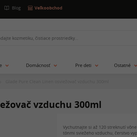
Blog
Veľkoobchod
ie
Domácnosť
Pre deti
Ostatné
Glade Pure Clean Linen osviežovač vzduchu 300ml
iežovač vzduchu 300ml
Vychutnajte si až 120 streknutí vône
tónmi sviežeho vzduchu, čerstvo vyp