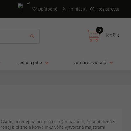
Obľúbené
Prihlásiť
Registrovať
0
Košík
Jedlo a pitie
Domáce zvieratá
 Glade, určenej na boj proti silným pachom, čistá bielizeň s
ranej bielizne a konvalinky, vôňa vytvorená majstrami