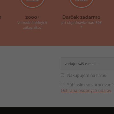
h
2000+
Darček zadarmo
Veľkoobchodných
pri objednávke nad 30€
zákazníkov
*
Nakupujem na firmu
Súhlasím so spracovaním
Ochrana osobných údajov