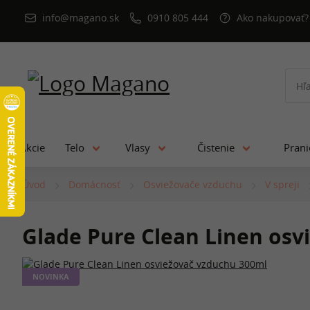
info@magano.sk
0910 805 444
Ako nakupovať?
Akcie
Telo
Vlasy
Čistenie
Pran
Úvod
Domácnosť
Osviežovače vzduchu
V spreji
Glade Pure Clean Linen osv
NOVINKA