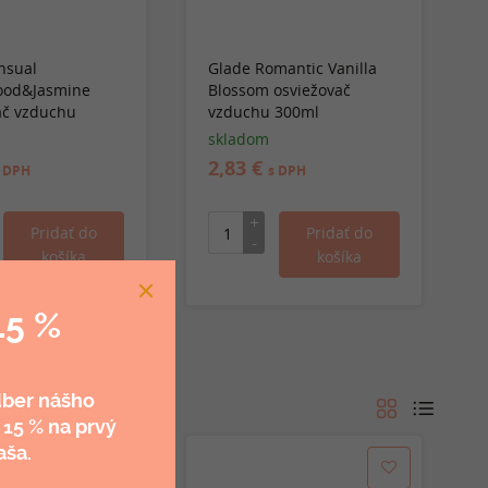
nsual
Glade Romantic Vanilla
ood&Jasmine
Blossom osviežovač
ač vzduchu
vzduchu 300ml
skladom
2,83 €
 DPH
s DPH
15 %
dber nášho
 15 %
na prvý
aša.