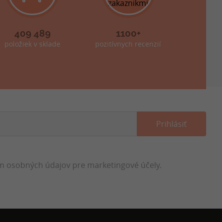
409 489
1100+
položiek v sklade
pozitívnych recenzií
 osobných údajov pre marketingové účely.