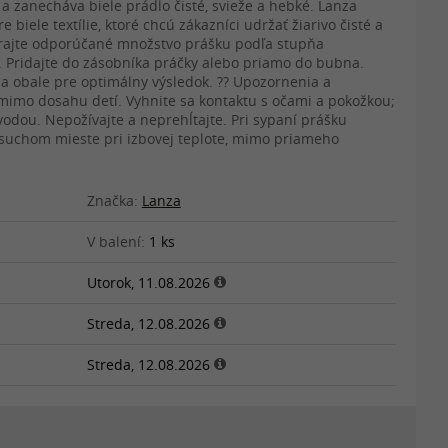
a zanecháva biele prádlo čisté, svieže a hebké. Lanza
 biele textílie, ktoré chcú zákazníci udržať žiarivo čisté a
erajte odporúčané množstvo prášku podľa stupňa
y. Pridajte do zásobníka práčky alebo priamo do bubna.
a obale pre optimálny výsledok. ?? Upozornenia a
imo dosahu detí. Vyhnite sa kontaktu s očami a pokožkou;
vodou. Nepožívajte a neprehĺtajte. Pri sypaní prášku
 suchom mieste pri izbovej teplote, mimo priameho
Značka:
Lanza
V balení:
1 ks
Utorok, 11.08.2026
Streda, 12.08.2026
Streda, 12.08.2026