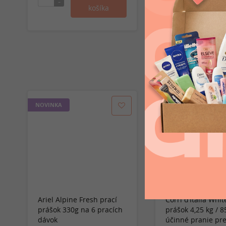
NOVINKA
Ariel Alpine Fresh prací
Corri d’Italia Whit
prášok 330g na 6 pracích
prášok 4,25 kg / 8
dávok
účinné pranie pre