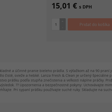
15,01 €
s DPH
kladné a účinné pranie bieleho prádla. S výťažkom až na 90 praní j
 čisté, svieže a hebké. Lanza Fresh & Clean je určený špeciálne pre 
tvo prášku podľa stupňa znečistenia a veľkosti náplne práčky. Pri
 výsledok. ?? Upozornenia a bezpečnostné pokyny: Uchovávajte mimo
hĺtajte. Pri sypaní prášku používajte suché ruky. Skladujte na su