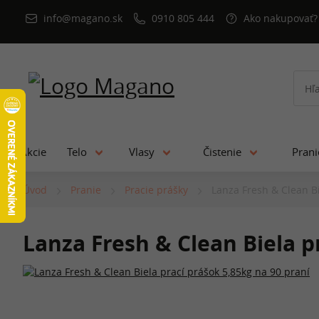
info@magano.sk
0910 805 444
Ako nakupovať?
Akcie
Telo
Vlasy
Čistenie
Pran
Úvod
Pranie
Pracie prášky
Lanza Fresh & Clean Bi
Lanza Fresh & Clean Biela p