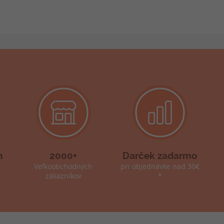
h
2000+
Darček zadarmo
Veľkoobchodných
pri objednávke nad 30€
zákazníkov
*