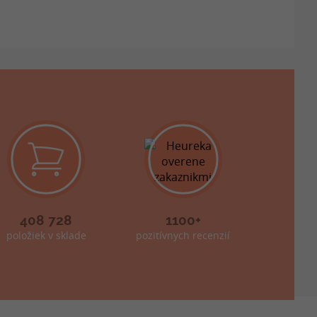
408 728
1100+
položiek v sklade
pozitívnych recenzií