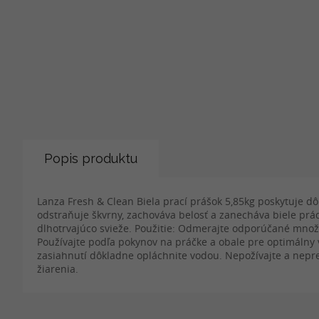
Popis produktu
Lanza Fresh & Clean Biela prací prášok 5,85kg poskytuje dô
odstraňuje škvrny, zachováva belosť a zanecháva biele prádlo
dlhotrvajúco svieže. Použitie: Odmerajte odporúčané množs
Používajte podľa pokynov na práčke a obale pre optimálny
zasiahnutí dôkladne opláchnite vodou. Nepožívajte a nepre
žiarenia.