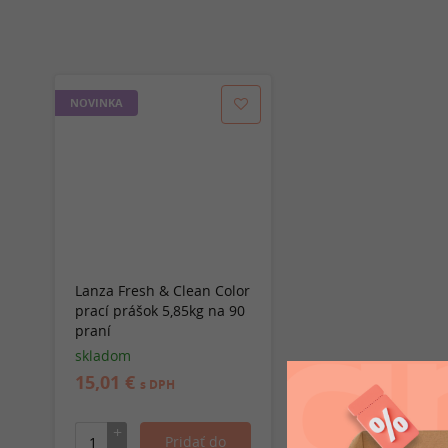
NOVINKA
Lanza Fresh & Clean Color
prací prášok 5,85kg na 90
praní
skladom
15,01 €
s DPH