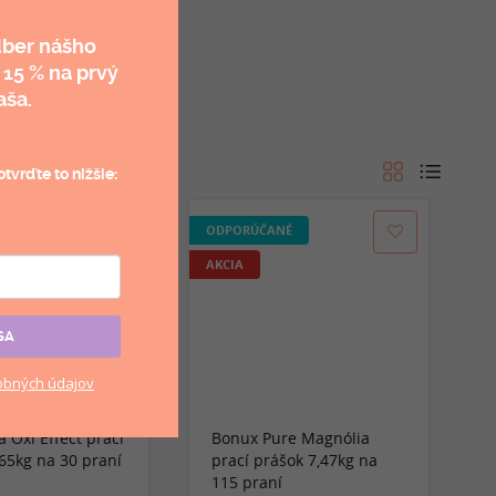
dber nášho
 15 %
na prvý
aša.
tvrďte to nižšie:
ODPORÚČANÉ
AKCIA
SA
bných údajov
ra Oxi Effect prací
Bonux Pure Magnólia
65kg na 30 praní
prací prášok 7,47kg na
115 praní