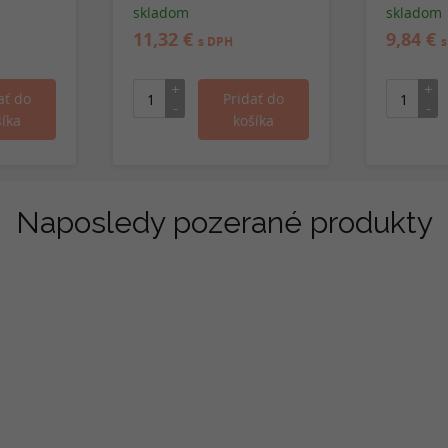
farebnú bielizeň
skladom
skladom
11,32 €
9,84 €
s DPH
s
Naposledy pozerané produkty