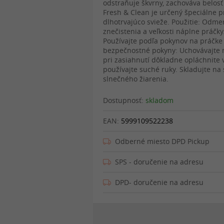
odstraňuje škvrny, zachováva belosť 
Fresh & Clean je určený špeciálne pre
dlhotrvajúco svieže. Použitie: Odm
znečistenia a veľkosti náplne práčk
Používajte podľa pokynov na práčke 
bezpečnostné pokyny: Uchovávajte m
pri zasiahnutí dôkladne opláchnite 
používajte suché ruky. Skladujte na
slnečného žiarenia.
Dostupnosť:
skladom
EAN:
5999109522238
Odberné miesto DPD Pickup
SPS - doručenie na adresu
DPD- doručenie na adresu