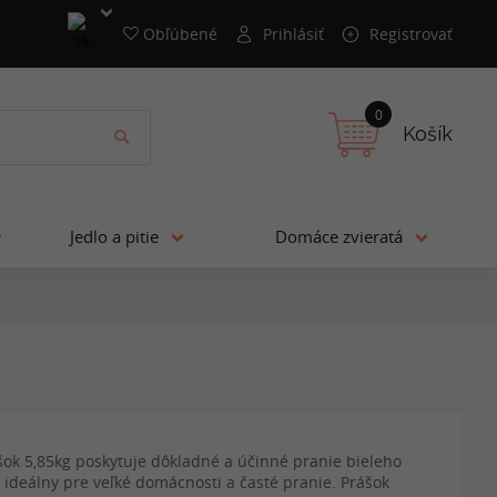
Obľúbené
Prihlásiť
Registrovať
0
Košík
Jedlo a pitie
Domáce zvieratá
šok 5,85kg poskytuje dôkladné a účinné pranie bieleho
e ideálny pre veľké domácnosti a časté pranie. Prášok