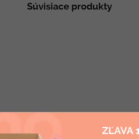
Súvisiace produkty
ZĽAVA 