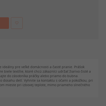
e ideálny pre veľké domácnosti a časté pranie. Prášok
biele textílie, ktoré chcú zákazníci udržať žiarivo čisté a
dajte do zásobníka práčky alebo priamo do bubna.
 dosahu detí. Vyhnite sa kontaktu s očami a pokožkou; pri
chom mieste pri izbovej teplote, mimo priameho slnečného