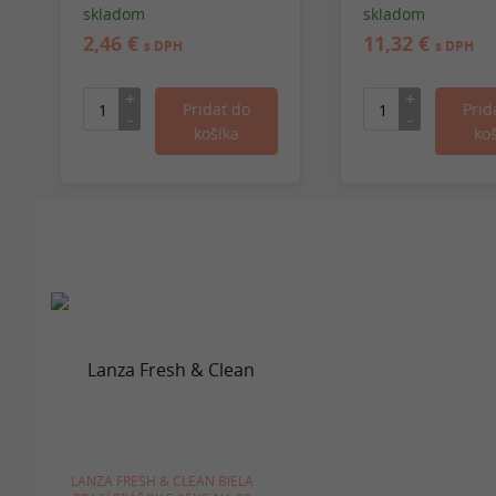
prádlo
skladom
skladom
2,46 €
11,32 €
s DPH
s DPH
LANZA FRESH & CLEAN BIELA