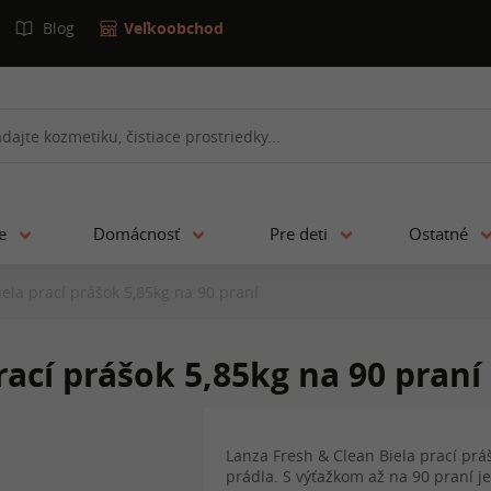
Blog
Veľkoobchod
ie
Domácnosť
Pre deti
Ostatné
ela prací prášok 5,85kg na 90 praní
rací prášok 5,85kg na 90 praní
Lanza Fresh & Clean Biela prací prá
prádla. S výťažkom až na 90 praní j