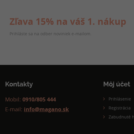
Zľava 15% na váš 1. nákup
Prihláste sa na odber noviniek e-mailom.
Kontakty
Môj účet
Mobil:
0910/805 444
Prihlásenie
Registrácia
E-mail:
info@magano.sk
Zabudnuté h