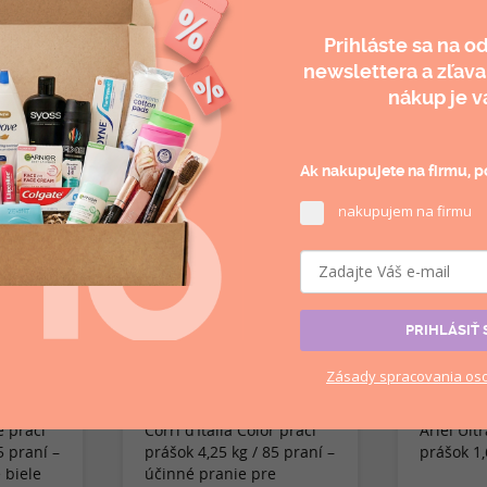
Prihláste sa na o
newslettera a
zľava
nákup je v
Odporúčané produkty
Ak nakupujete na firmu, po
akupujem na firmu
n
NOVINKA
NOVINKA
PRIHLÁSIŤ 
Zásady
spracovania
oso
e prací
Corri d’Italia Color prací
Ariel Ult
5 praní –
prášok 4,25 kg / 85 praní –
prášok 1,
 biele
účinné pranie pre