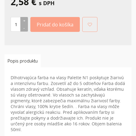
2,58 €
s DPH
Popis produktu
Dlhotrvajúca farba na vlasy Palette N1 poskytuje žiarivú
a intenzívnu farbu. Zosvetlí až do 5 odtieňov Farba dodá
vlasom zdravý vzhľad. Obsahuje keratín, vďaka ktorému
sú vlasy ošetrované. Vo vlasoch sa zachytávajú
pigmenty, ktoré zabezpečia maximálnu žiarivosť farby.
Chráni vlasy, 100% krytie šedín. . Farba na vlasy môže
vyvolať alergickú reakciu. Pred aplikovaním farby si
prečítajte pokyny a dodržiavajte ich. Produkt nie je
určený pre osoby mladšie ako 16 rokov. Objem balenia
50ml.