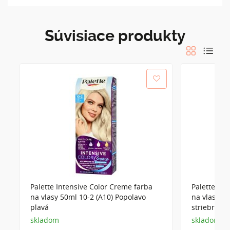
Súvisiace produkty
Palette Intensive Color Creme farba
Palette Int
na vlasy 50ml 10-2 (A10) Popolavo
na vlasy 50
plavá
striebristo
skladom
skladom