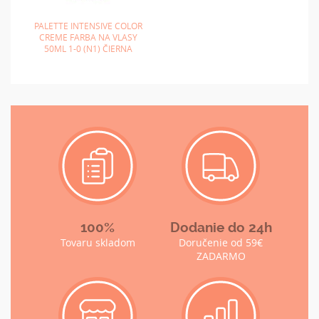
PALETTE INTENSIVE COLOR
CREME FARBA NA VLASY
50ML 1-0 (N1) ČIERNA
100%
Dodanie do 24h
Tovaru skladom
Doručenie od 59€
ZADARMO