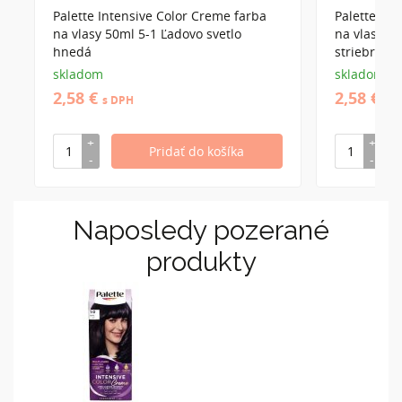
Palette Intensive Color Creme farba
Palette Int
na vlasy 50ml 5-1 Ľadovo svetlo
na vlasy 50
hnedá
striebro pl
skladom
skladom
2,58 €
2,58 €
s DPH
s 
Naposledy pozerané
produkty