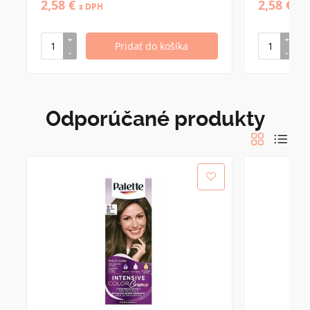
2,58 €
2,58 €
s DPH
s 
Odporúčané produkty