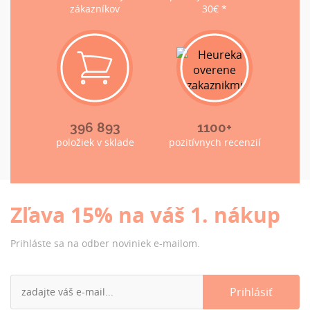
zákazníkov
30€ *
396 893
1100+
položiek v sklade
pozitívnych recenzií
Zľava 15% na váš 1. nákup
Prihláste sa na odber noviniek e-mailom.