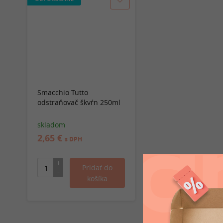
Smacchio Tutto
odstraňovač škvŕn 250ml
skladom
2,65 €
s DPH