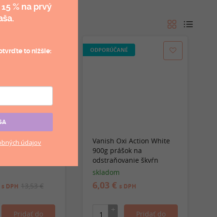
 15 %
na prvý
aša.
ODPORÚČANÉ
tvrďte to nižšie:
NÉ
SA
i Action Pink
Vanish Oxi Action White
bných údajov
dstraňovač škvŕn
900g prášok na
odstraňovanie škvŕn
skladom
€
6,03 €
13,53 €
s DPH
s DPH