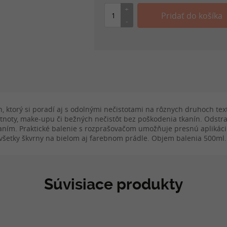
 ktorý si poradí aj s odolnými nečistotami na rôznych druhoch textí
stnoty, make-upu či bežných nečistôt bez poškodenia tkanín. Odstr
ím. Praktické balenie s rozprašovačom umožňuje presnú aplikáciu
 všetky škvrny na bielom aj farebnom prádle. Objem balenia 500ml.
Súvisiace produkty