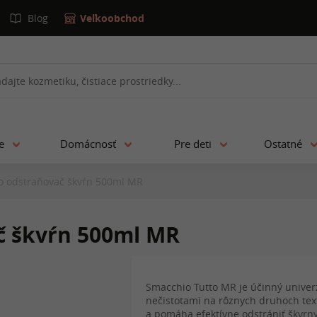
Blog
Veľkoobchod
ie
Domácnosť
Pre deti
Ostatné
o odstraňovač škvŕn 500ml MR
č škvŕn 500ml MR
Smacchio Tutto MR je účinný univerz
nečistotami na rôznych druhoch textí
a pomáha efektívne odstrániť škvrny