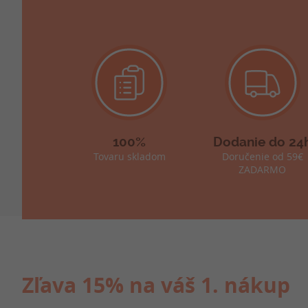
100%
Dodanie do 24
Tovaru skladom
Doručenie od 59€
ZADARMO
Zľava 15% na váš 1. nákup