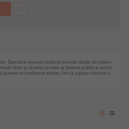
lií. Špeciálne vyvinuté zloženie preniká hlboko do vlákien
aňovač škvŕn je vhodný na biele aj farebné prádlo a možno
 priamo na znečistené miesto, čím sa zvyšuje účinnosť a