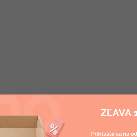
ZĽAVA 
Prihláste sa na o