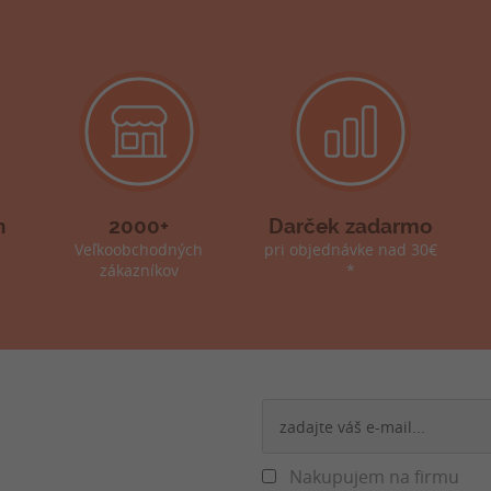
h
2000+
Darček zadarmo
Veľkoobchodných
pri objednávke nad 30€
zákazníkov
*
Nakupujem na firmu