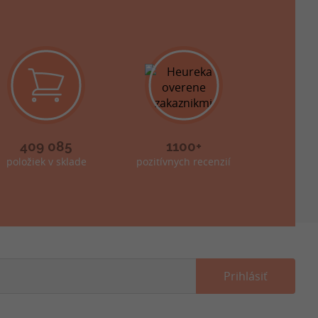
409 085
1100+
položiek v sklade
pozitívnych recenzií