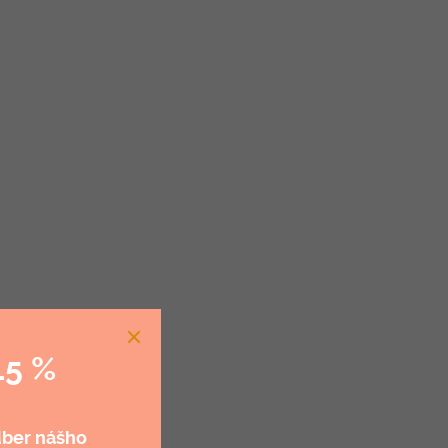
15 %
dber nášho