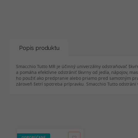
Popis produktu
Smacchio Tutto MR je účinný univerzálny odstraňovač škvŕn,
a pomáha efektívne odstrániť škvrny od jedla, nápojov, ma
ho použiť ako predpranie alebo priamo pred samotným pran
zároveň šetrí spotreba prípravku. Smacchio Tutto odstráni
ODPORÚČANÉ