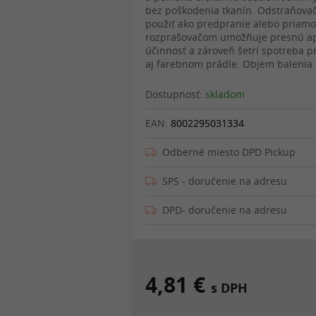
bez poškodenia tkanín. Odstraňovač
použiť ako predpranie alebo priamo
rozprašovačom umožňuje presnú apli
účinnosť a zároveň šetrí spotreba p
aj farebnom prádle. Objem balenia
Dostupnosť:
skladom
EAN:
8002295031334
Odberné miesto DPD Pickup
SPS - doručenie na adresu
DPD- doručenie na adresu
4,81 €
s DPH