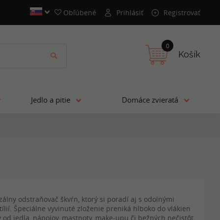
Obľúbené
Prihlásiť
Registrovať
0
Košík
Jedlo a pitie
Domáce zvieratá
álny odstraňovač škvŕn, ktorý si poradí aj s odolnými
lií. Špeciálne vyvinuté zloženie preniká hlboko do vlákien
 od jedla, nápojov, mastnoty, make-upu či bežných nečistôt