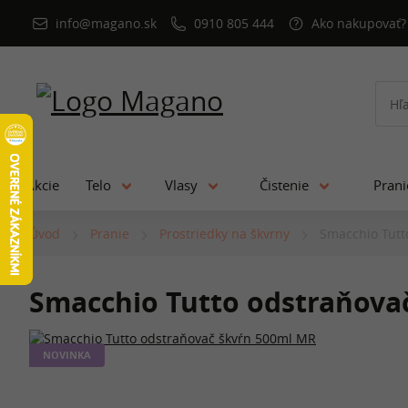
info@magano.sk
0910 805 444
Ako nakupovať?
Akcie
Telo
Vlasy
Čistenie
Pran
Úvod
Pranie
Prostriedky na škvrny
Smacchio Tutt
Smacchio Tutto odstraňova
NOVINKA