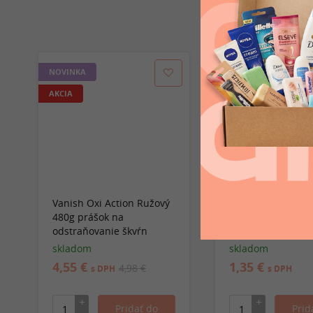
NOVINKA
AKCIA
Vanish Oxi Action Ružový
Ariel odstraňovač
480g prášok na
na farebnú bieliz
odstraňovanie škvŕn
sáčku 150g
skladom
skladom
4,55 €
1,35 €
4,98 €
s DPH
s DPH