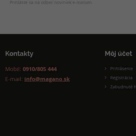
Prihláste sa na odber noviniek e-mailom.
Kontakty
Môj účet
Mobil:
0910/805 444
Prihlásenie
Registrácia
E-mail:
info@magano.sk
Zabudnuté h