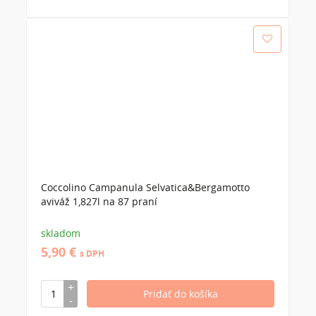
Coccolino Campanula Selvatica&Bergamotto
aviváž 1,827l na 87 praní
skladom
5,90 €
s DPH