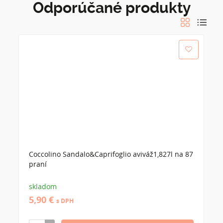
Odporúčané produkty
Coccolino Sandalo&Caprifoglio aviváž1,827l na 87
praní
skladom
5,90 €
s DPH