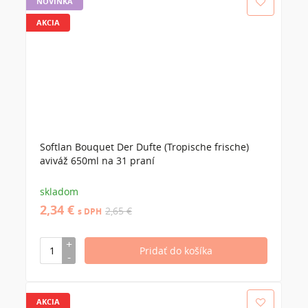
NOVINKA
AKCIA
Softlan Bouquet Der Dufte (Tropische frische)
aviváž 650ml na 31 praní
skladom
2,34 €
2,65 €
s DPH
AKCIA