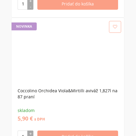
NOVINKA
Coccolino Orchidea Viola&Mirtilli aviváž 1,827l na
87 praní
skladom
5,90 €
s DPH