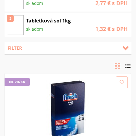
2,77 €
s DPH
skladom
3
Tabletková soľ 1kg
1,32 €
s DPH
skladom
FILTER
Zoradiť podľa:
Od najnovšieho
Od najlacnejšieho
Od najdrahšieho
Od A-Z
Od Z-A
NOVINKA