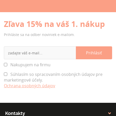
Zľava 15% na váš 1. nákup
Prihláste sa na odber noviniek e-mailom.
Nakupujem na firmu
Súhlasím so spracovaním osobných údajov pre
marketingové účely.
Ochrana osobných údajov
Kontakty