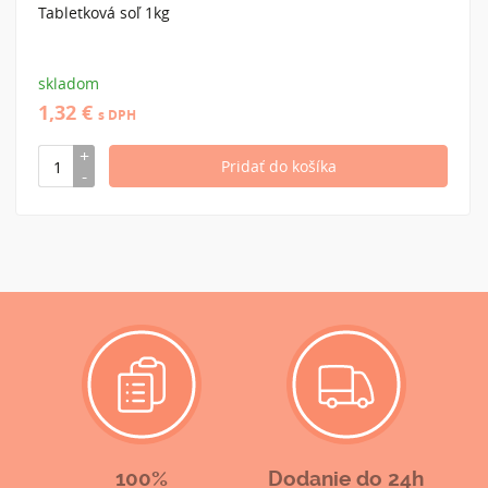
Tabletková soľ 1kg
skladom
1,32 €
s DPH
100%
Dodanie do 24h