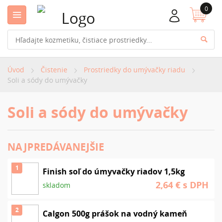
0
Úvod
Čistenie
Prostriedky do umývačky riadu
Soli a sódy do umývačky
Soli a sódy do umývačky
NAJPREDÁVANEJŠIE
1
Finish soľ do úmyvačky riadov 1,5kg
2,64 €
s DPH
skladom
2
Calgon 500g prášok na vodný kameň