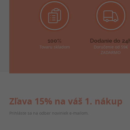
100%
Dodanie do 24
Tovaru skladom
Doručenie od 59€
ZADARMO
Zľava 15% na váš 1. nákup
Prihláste sa na odber noviniek e-mailom.