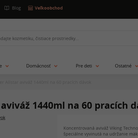
Blog
Veľkoobchod
ie
Domácnosť
Pre deti
Ostatné
r Allstar aviváž 1440ml na 60 pracích dávok
 aviváž 1440ml na 60 pracích 
Koncentrovaná aviváž Viking Techn
špeciálne vyvinutá na udržanie mäkk