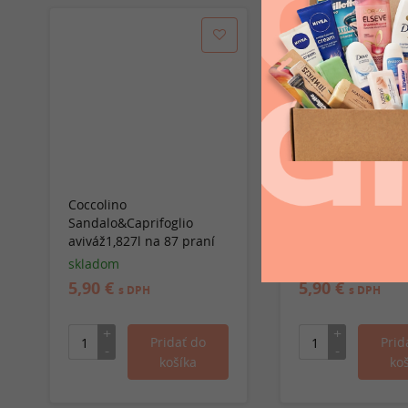
NOVINKA
Coccolino
Coccolino Orchid
Sandalo&Caprifoglio
Viola&Mirtilli aviv
aviváž1,827l na 87 praní
na 87 praní
skladom
skladom
5,90 €
5,90 €
s DPH
s DPH