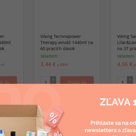
er
Viking Technopower
Viking Sa
440ml
Therapy aviváž 1440ml na
Lilac&La
ok
60 pracích dávok
na 37 pr
skladom
skladom
3,44 €
4,55 €
4 €
s DPH
s
ZĽAVA 
Odporúčané produkty
Prihláste sa na o
newslettera a
zľava