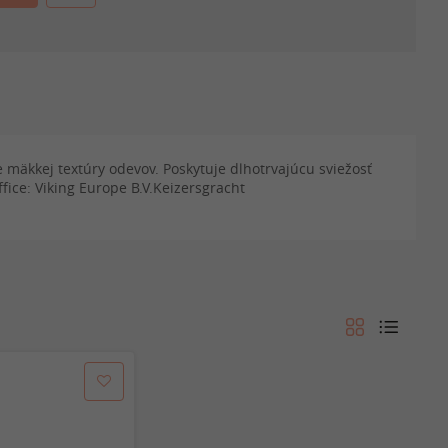
mäkkej textúry odevov. Poskytuje dlhotrvajúcu sviežosť
ice: Viking Europe B.V.Keizersgracht