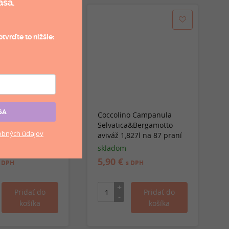
aša.
tvrďte to nižšie:
SA
 Fiori Di
Coccolino Campanula
tti Rossi aviváž
Selvatica&Bergamotto
bných údajov
 87 praní
aviváž 1,827l na 87 praní
skladom
5,90 €
 DPH
s DPH