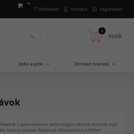
Obľúbené
Prihlásiť
Registrovať
0
Košík
Jedlo a pitie
Domáce zvieratá
dávok
oPower® s patentovanou technológiou Motion Active® bola
ej textúry odevov. Poskytuje dlhotrvajúcu sviežosť