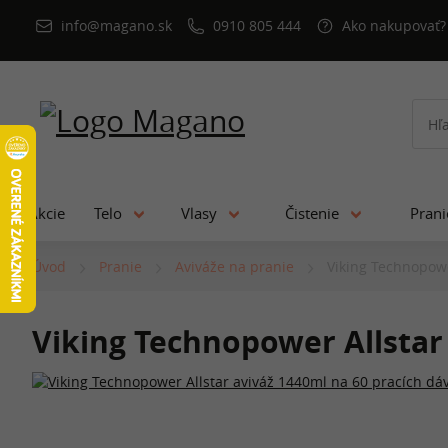
info@magano.sk
0910 805 444
Ako nakupovať?
Akcie
Telo
Vlasy
Čistenie
Pran
Úvod
Pranie
Aviváže na pranie
Viking Technopowe
Viking Technopower Allstar