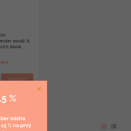
ilor
vender aviváž 3L
acích dávok
 DPH
15 %
dber nášho
 15 %
na prvý