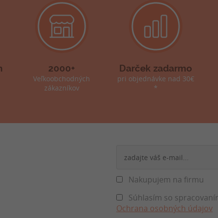
h
2000+
Darček zadarmo
Veľkoobchodných
pri objednávke nad 30€
zákazníkov
*
Nakupujem na firmu
Súhlasím so spracovaním
Ochrana osobných údajov