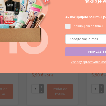
nákup je v
Ak nakupujete na firmu, po
akupujem na firmu
n
PRIHLÁSIŤ 
ea
Coccolino Lavanda
Coccolino
áž 1,827l
Mediterranea aviváž
Tiare&Fru
Zásady
spracovania
oso
1,827l na 87 praní
1,827l na
skladom
skladom
5,90 €
5,90 €
s DPH
s