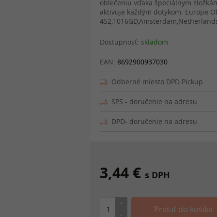
oblečeniu vďaka špeciálnym zložkám 
aktivuje každým dotykom. Europe Off
452,1016GD,Amsterdam,Netherlands
Dostupnosť:
skladom
EAN:
8692900937030
Odberné miesto DPD Pickup
SPS - doručenie na adresu
DPD- doručenie na adresu
3,44 €
s DPH