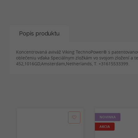
Popis produktu
Koncentrovaná aviváž Viking TechnoPower® s patentovanou 
oblečeniu vďaka špeciálnym zložkám vo svojom zložení a te
452,1016GD,Amsterdam,Netherlands, T. +31615533399.
NOVINKA
AKCIA